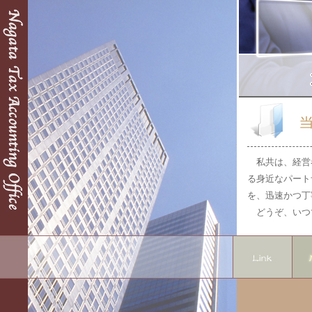
私共は、経営
る身近なパート
を、迅速かつ丁
どうぞ、いつ