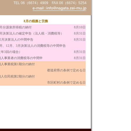
TEL 06（6674）4909 FAX 06（6674）5254
8
月の税務と労務
7月分源泉所得税の納付
8月10日
6月決算法人の確定申告（法人税・消費税等）
8月31日
12月決算法人の中間申告
8月31日
9月、12月、3月決算法人の消費税等の中間申告
（年3回の場合）
8月31日
個人事業者の消費税等の中間申
8月31日
個人事業税第1期分の納付
都道府県の条例で定める日
個人住民税第2期分の納付
市区町村の条例で定める日