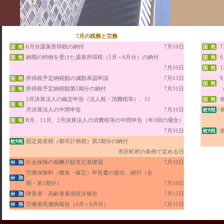
7
月の税務と労務
6月分源泉所得税の納付
7月10日
納期の特例を受けた源泉所得税（1月～6月分）の納付
7月10日
所得税予定納税額の減額承認申請
7月15日
所得税予定納税額第1期分の納付
7月31日
5月決算法人の確定申告（法人税・消費税等）、11
月決算法人の中間申告
7月31日
8月、11月、2月決算法人の消費税等の中間申告（年3回の場合）
7月31日
固定資産税（都市計画税）第2期分の納付
市区町村の条例で定める日
社会保険の報酬月額算定基礎届
7月10日
労働保険料（概算・確定）申告書の提出、納付（全
期・第1期分）
7月10日
障害者・高齢者雇用状況報告
7月15日
労働者死傷病報告（4月～6月分）
7月31日